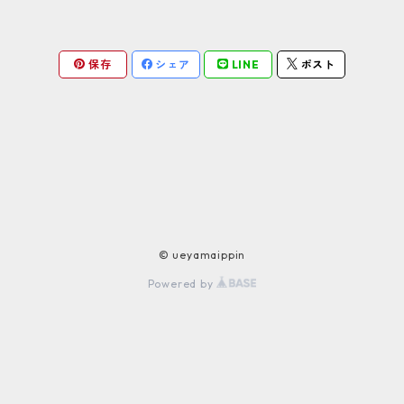
方、夏バテ気味の方にもおすすめです。ノンアルコ
切使用しておりません。 夏は冷やして、冬はコップ
ールなので、妊婦・授乳中の方やお子様にもおすす
に移しかえて電子レンジで温めても◎ フルーツジュ
めです。 -------------------- 名称 甘酒 原材料
ースで割っても美味しいです。 米糀甘酒はブドウ
保存
シェア
LINE
ポスト
名 米麹、米（全て上山産） 内容量 180g 賞味期限
糖・アミノ酸・ビタミンB群が豊富に含まれてお
約5か月（製造日より） 保存方法 要冷蔵（10°以
り、これらの成分が病院で打つ点滴とほぼ同じであ
下） -------------------- ＊配送方法・料金：ゆ
ることから飲む点滴と言われています。疲労回復や
うパック 地域別送料（配達日時指定可能）、クリッ
美肌・美白、便秘解消、ダイエットなど様々な面で
クポスト全国一律250円（配達日時指定不可、ポス
効果が期待できます。疲れ気味の方や疲れやすい
ト投函）
方、夏バテ気味の方にもおすすめです。ノンアルコ
ールなので、妊婦・授乳中の方やお子様にもおすす
めです。 -------------------- 名称 甘酒 原材料
名 米麹、米（全て上山産） 内容量 300g 賞味期限
© ueyamaippin
約5か月（製造日より） 保存方法 要冷蔵（10°以
Powered by
下） -------------------- ＊配送方法・料金：ゆ
うパック 地域別送料（配達日時指定可能）、クリッ
クポスト全国一律250円（配達日時指定不可、ポス
ト投函）