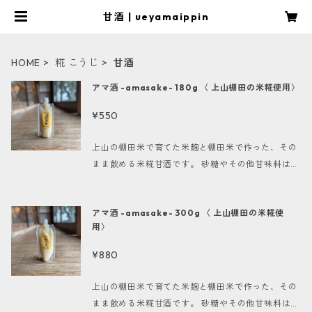
甘酒 | ueyamaippin
HOME
糀 こうじ
甘酒
アマ酒 -amasake- 180g 〈 上山棚田の米糀使用〉
¥550
上山の棚田米で育てた米麹と棚田米で作った、その
まま飲める米糀甘酒です。 砂糖やその他甘味料は一
切使用しておりません。 夏は冷やして、冬はコップ
に移しかえて電子レンジで温めても◎ フルーツジュ
アマ酒 -amasake- 300g 〈 上山棚田の米糀使
ースで割っても美味しいです。 米糀甘酒はブドウ
用〉
糖・アミノ酸・ビタミンB群が豊富に含まれてお
り、これらの成分が病院で打つ点滴とほぼ同じであ
¥880
ることから飲む点滴と言われています。疲労回復や
美肌・美白、便秘解消、ダイエットなど様々な面で
上山の棚田米で育てた米麹と棚田米で作った、その
効果が期待できます。疲れ気味の方や疲れやすい
まま飲める米糀甘酒です。 砂糖やその他甘味料は一