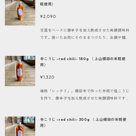
定不可、ポスト投函）
糀使用〉
rty.com/ ）監修の糀レシピブックを同梱させてい
ただきます。(数に限りがありますのでなくなり次第
¥2,090
終了となります) -------------------- 名称 こう
じ加工品 原材料名 米（上山産）、食塩、唐辛子、
甘酒をベースに唐辛子を加え熟成させた発酵調味料
麹菌 内容量 180g 賞味期限 180日（製造日より）
です。焼いたお肉にそのままつけたり、お鍋や麺類
保存方法 高温、直射日光を避け、冷所(20℃以下)で
などのトッピングなど辛味を足したいときに。合わ
保存。開封後は要冷蔵 -------------------- ＊配
せて旨味も加わります。 糀シリーズをお買い上げの
送方法・料金：ゆうパック 地域別送料（配達日時指
辛こうじ -red chili- 180g 〈 上山棚田の米糀使
お客様には、安原 昌友子（ https://www.yasukpa
定可能）、クリックポスト全国一律250円（配達日
用〉
rty.com/ ）監修の糀レシピブックを同梱させてい
時指定不可、ポスト投函）
ただきます。(数に限りがありますのでなくなり次第
¥1,320
終了となります) -------------------- 名称 こう
じ加工品 原材料名 米（上山産）、食塩、唐辛子、
通称「レッチリ」。棚田米で作った米糀で塩こうじ
麹菌 内容量 300g 賞味期限 180日（製造日より）
を作り、唐辛子を加え熟成させた発酵調味料です。
保存方法 高温、直射日光を避け、冷所(20℃以下)で
焼いたお肉にそのままつけたり、お鍋や麺類などの
保存。開封後は要冷蔵 -------------------- ＊配
トッピングなど辛味を足したいときに。開封後は
送方法・料金：ゆうパック 地域別送料（配達日時指
辛こうじ -red chili- 300g 〈 上山棚田の米糀使
徐々に発酵が進みまろやかになる場合があります、
定可能）、クリックポスト全国一律250円（配達日
用〉
辛さを大切にされたい方は開封後はお早めにお召し
時指定不可、ポスト投函）
上がりください。 糀シリーズをお買い上げのお客様