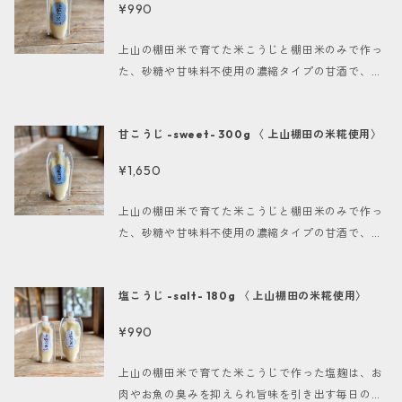
¥990
約5か月（製造日より） 保存方法 要冷蔵（10°以
り、これらの成分が病院で打つ点滴とほぼ同じであ
法. 直射日光を避け、冷暗所で保存 1.開封後は密封
下） -------------------- ＊配送方法・料金：ゆ
ることから飲む点滴と言われています。疲労回復や
して冷蔵庫で保存し、できるだけ早めにお召し上が
上山の棚田米で育てた米こうじと棚田米のみで作っ
うパック 地域別送料（配達日時指定可能）、クリッ
美肌・美白、便秘解消、ダイエットなど様々な面で
りください。 2.長期間の保存が必要な場合は、冷凍
た、砂糖や甘味料不使用の濃縮タイプの甘酒で、お
クポスト全国一律250円（配達日時指定不可、ポス
効果が期待できます。疲れ気味の方や疲れやすい
庫での保管もおすすめです。 上山の自然が育んだ美
好きな用途でお楽しみいただけます。 お好みの濃さ
ト投函）
方、夏バテ気味の方にもおすすめです。ノンアルコ
味しさを、ぜひお試しください！
に白湯などで薄めれば甘酒に。 このまま調味料とし
ールなので、妊婦・授乳中の方やお子様にもおすす
甘こうじ -sweet- 300g 〈 上山棚田の米糀使用〉
てお砂糖やみりん代わりにもお使い頂くことが出来
めです。 -------------------- 名称 甘酒 原材料
ます。 使いやすいパウチタイプで、直接絞って最後
名 米麹、米（全て上山産） 内容量 300g 賞味期限
¥1,650
まで清潔にお使いいただけます。 米糀甘酒はブドウ
約5か月（製造日より） 保存方法 要冷蔵（10°以
糖・アミノ酸・ビタミンB群が豊富に含まれてお
下） -------------------- ＊配送方法・料金：ゆ
上山の棚田米で育てた米こうじと棚田米のみで作っ
り、これらの成分が病院で打つ点滴とほぼ同じであ
うパック 地域別送料（配達日時指定可能）、クリッ
た、砂糖や甘味料不使用の濃縮タイプの甘酒で、お
ることから飲む点滴と言われています。疲労回復や
クポスト全国一律250円（配達日時指定不可、ポス
好きな用途でお楽しみいただけます。 お好みの濃さ
美肌・美白、便秘解消、ダイエットなど様々な面で
ト投函）
に白湯などで薄めれば甘酒に。 このまま調味料とし
効果が期待できます。疲れ気味の方や疲れやすい
塩こうじ -salt- 180g 〈 上山棚田の米糀使用〉
てお砂糖やみりん代わりにもお使い頂くことが出来
方、夏バテ気味の方にもおすすめです。ノンアルコ
ます。 使いやすいパウチタイプで、直接絞って最後
ールなので、妊婦・授乳中の方やお子様にもおすす
¥990
まで清潔にお使いいただけます。 米糀甘酒はブドウ
めです。 糀シリーズをお買い上げのお客様には、安
糖・アミノ酸・ビタミンB群が豊富に含まれてお
原 昌友子（ https://www.yasukparty.com/ ）監
上山の棚田米で育てた米こうじで作った塩麹は、お
り、これらの成分が病院で打つ点滴とほぼ同じであ
修の糀レシピブックを同梱させていただきます。(数
肉やお魚の臭みを抑えられ旨味を引き出す毎日のお