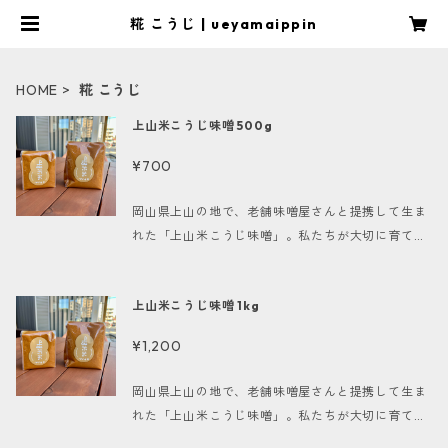
糀 こうじ | ueyamaippin
HOME
糀 こうじ
上山米こうじ味噌 500g
¥700
岡山県上山の地で、老舗味噌屋さんと提携して生ま
れた「上山米こうじ味噌」。私たちが大切に育てた
棚田米を使用し、自家製の米こうじで丁寧に仕込ま
れた、深い味わいが特徴の味噌です！ 『上山米こう
上山米こうじ味噌 1kg
じ味噌』は、自然の恵みを最大限に引き出した風味
豊かな味噌です。サラッとした舌触りと、まろやか
¥1,200
な甘さが絶妙に融合しており、さまざまな料理に活
躍します。お味噌汁はもちろん、和え物や煮物、さ
岡山県上山の地で、老舗味噌屋さんと提携して生ま
らにはドレッシングや味噌ダレとしてもご利用いた
れた「上山米こうじ味噌」。私たちが大切に育てた
だけますので、幅広い料理にお試しください。 【主
棚田米を使用し、自家製の米こうじで丁寧に仕込ま