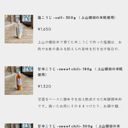
ることから飲む点滴と言われています。疲労回復や
に限りがありますのでなくなり次第終了となります)
料理に使える万能調味料です。 糀シリーズをお買い
美肌・美白、便秘解消、ダイエットなど様々な面で
-------------------- 名称 甘酒 原材料名 米麹・
上げのお客様には、安原 昌友子（ https://www.ya
効果が期待できます。疲れ気味の方や疲れやすい
塩こうじ -salt- 300g 〈 上山棚田の米糀使用〉
米（全て上山産） 内容量 180g 賞味期限 約8ヶ月
sukparty.com/ ）監修の糀レシピブックを同梱させ
方、夏バテ気味の方にもおすすめです。ノンアルコ
（製造日より） 保存方法 要冷蔵(10°以下) -------
ていただきます。(数に限りがありますのでなくなり
ールなので、妊婦・授乳中の方やお子様にもおすす
¥1,650
------------- ＊配送方法・料金：ゆうパック 地
次第終了となります) -------------------- 名称
めです。 糀シリーズをお買い上げのお客様には、安
域別送料（配達日時指定可能）、クリックポスト全
塩こうじ 原材料名 米（上山産）・食塩・麹菌 内容
原 昌友子（ https://www.yasukparty.com/ ）監
上山の棚田米で育てた米こうじで作った塩麹は、お
国一律250円（配達日時指定不可、ポスト投函）
量 180g 賞味期限 約6ヶ月（製造日より） 保存方法
修の糀レシピブックを同梱させていただきます。(数
肉やお魚の臭みを抑えられ旨味を引き出す毎日のお
高温・直射日光を避け、冷所(15℃以下)で保存。開
に限りがありますのでなくなり次第終了となります)
料理に使える万能調味料です。 糀シリーズをお買い
封後は要冷蔵。 -------------------- ＊配送方
-------------------- 名称 甘酒 原材料名 米麹・
上げのお客様には、安原 昌友子（ https://www.ya
法・料金：ゆうパック 地域別送料（配達日時指定可
甘辛こうじ -sweet chili- 180g 〈 上山棚田の米糀
米（全て上山産） 内容量 300g 賞味期限 約8ヶ月
sukparty.com/ ）監修の糀レシピブックを同梱させ
能）、クリックポスト全国一律250円（配達日時指
使用〉
（製造日より） 保存方法 要冷蔵(10°以下) -------
ていただきます。(数に限りがありますのでなくなり
定不可、ポスト投函）
------------- ＊配送方法・料金：ゆうパック 地
次第終了となります) -------------------- 名称
¥1,320
域別送料（配達日時指定可能）、クリックポスト全
塩こうじ 原材料名 米（上山産）・食塩・麹菌 内容
国一律250円（配達日時指定不可、ポスト投函）
量 300g 賞味期限 約6ヶ月（製造日より） 保存方
甘酒をベースに唐辛子を加え熟成させた発酵調味料
法 高温・直射日光を避け、冷所(15℃以下)で保存。
です。焼いたお肉にそのままつけたり、お鍋や麺類
開封後は要冷蔵。 -------------------- ＊配送方
などのトッピングなど辛味を足したいときに。合わ
法・料金：ゆうパック 地域別送料（配達日時指定可
せて旨味も加わります。 糀シリーズをお買い上げの
能）、クリックポスト全国一律250円（配達日時指
甘辛こうじ -sweet chili- 300g 〈 上山棚田の米
お客様には、安原 昌友子（ https://www.yasukpa