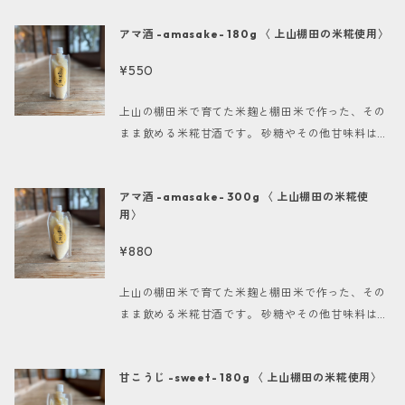
な栄養と効能】 ■発酵食品の力 米こうじに含まれ
れた、深い味わいが特徴の味噌です！ 『上山米こう
る酵素は、消化を助け、腸内環境の改善に寄与しま
アマ酒 -amasake- 180g 〈 上山棚田の米糀使用〉
じ味噌』は、自然の恵みを最大限に引き出した風味
す。健康維持や美容にも効果的と言われ、毎日の食
豊かな味噌です。サラッとした舌触りと、まろやか
卓に役立つ一品です。 ■ビタミン・ミネラル 味噌
¥550
な甘さが絶妙に融合しており、さまざまな料理に活
にはビタミンB群やミネラルが多く含まれており、
躍します。お味噌汁はもちろん、和え物や煮物、さ
エネルギー代謝を助けるほか、日常の健康をサポー
上山の棚田米で育てた米麹と棚田米で作った、その
らにはドレッシングや味噌ダレとしてもご利用いた
トします。身体に必要な栄養を自然の形で摂取でき
まま飲める米糀甘酒です。 砂糖やその他甘味料は一
だけますので、幅広い料理にお試しください。 【主
るのが魅力です。 ●内容量：1kg ●配送方法：ゆう
切使用しておりません。 夏は冷やして、冬はコップ
な栄養と効能】 ■発酵食品の力 米こうじに含まれ
パック ●発送時期：注文から一週間前後でご準備い
に移しかえて電子レンジで温めても◎ フルーツジュ
る酵素は、消化を助け、腸内環境の改善に寄与しま
アマ酒 -amasake- 300g 〈 上山棚田の米糀使
たします。 ●配達日時指定：お受けできかねますの
ースで割っても美味しいです。 米糀甘酒はブドウ
す。健康維持や美容にも効果的と言われ、毎日の食
用〉
で、ご了承ください。 ------------------------
糖・アミノ酸・ビタミンB群が豊富に含まれてお
卓に役立つ一品です。 ■ビタミン・ミネラル 味噌
------ 【上山米こうじ味噌の保存方法】 ▶︎保存方
り、これらの成分が病院で打つ点滴とほぼ同じであ
¥880
にはビタミンB群やミネラルが多く含まれており、
法. 直射日光を避け、冷暗所で保存 1.開封後は密封
ることから飲む点滴と言われています。疲労回復や
エネルギー代謝を助けるほか、日常の健康をサポー
して冷蔵庫で保存し、できるだけ早めにお召し上が
美肌・美白、便秘解消、ダイエットなど様々な面で
上山の棚田米で育てた米麹と棚田米で作った、その
トします。身体に必要な栄養を自然の形で摂取でき
りください。 2.長期間の保存が必要な場合は、冷凍
効果が期待できます。疲れ気味の方や疲れやすい
まま飲める米糀甘酒です。 砂糖やその他甘味料は一
るのが魅力です。 ●内容量：1kg ●配送方法：ゆう
庫での保管もおすすめです。 上山の自然が育んだ美
方、夏バテ気味の方にもおすすめです。ノンアルコ
切使用しておりません。 夏は冷やして、冬はコップ
パック ●発送時期：注文から一週間前後でご準備い
味しさを、ぜひお試しください！
ールなので、妊婦・授乳中の方やお子様にもおすす
に移しかえて電子レンジで温めても◎ フルーツジュ
たします。 ●配達日時指定：お受けできかねますの
めです。 -------------------- 名称 甘酒 原材料
甘こうじ -sweet- 180g 〈 上山棚田の米糀使用〉
ースで割っても美味しいです。 米糀甘酒はブドウ
で、ご了承ください。 ------------------------
名 米麹、米（全て上山産） 内容量 180g 賞味期限
糖・アミノ酸・ビタミンB群が豊富に含まれてお
------ 【上山米こうじ味噌の保存方法】 ▶︎保存方