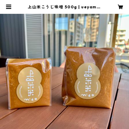
上山米こうじ味噌 500g | ueyamai
ppin