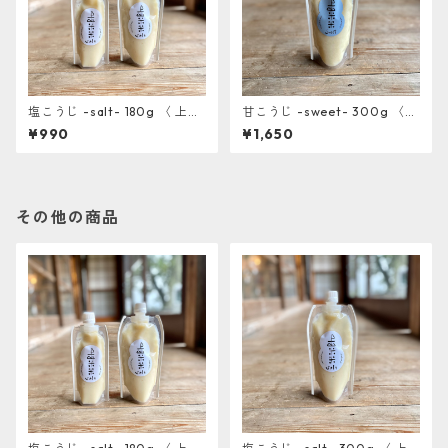
塩こうじ -salt- 180g 〈 上山
甘こうじ -sweet- 300g 〈
棚田の米糀使用〉
上山棚田の米糀使用〉
¥990
¥1,650
その他の商品