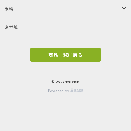
辛こうじ
米粉
甘辛こうじ
お米の香りと食感を味わうスコーンのための米粉
玄米麺
甘こうじ
商品一覧に戻る
© ueyamaippin
Powered by