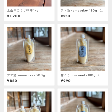
上山米こうじ味噌 1kg
アマ酒 -amasake- 180g 〈
上山棚田の米糀使用〉
¥1,200
¥550
アマ酒 -amasake- 300g 〈
甘こうじ -sweet- 180g 〈 上
上山棚田の米糀使用〉
山棚田の米糀使用〉
¥880
¥990