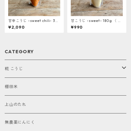
甘辛こうじ -sweet chili- 30
甘こうじ -sweet- 180g 〈 上
0g 〈 上山棚田の米糀使用〉
山棚田の米糀使用〉
¥2,090
¥990
CATEGORY
糀 こうじ
甘酒
棚田米
塩こうじ
上山のたれ
醤油こうじ
無農薬にんにく