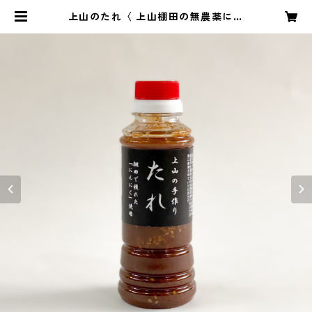
上山のたれ〈 上山棚田の無農薬にん
にく使用〉 | ueyamaippin