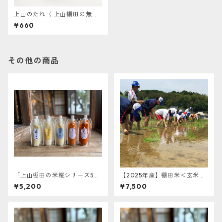
上山のたれ〈 上山棚田の無農
薬にんにく使用〉
¥660
その他の商品
「上山棚田の米糀シリーズ5種
【2025年産】棚田米＜玄米＞
セット（送料無料）」
（5kg）※送料込み※
¥5,200
¥7,500