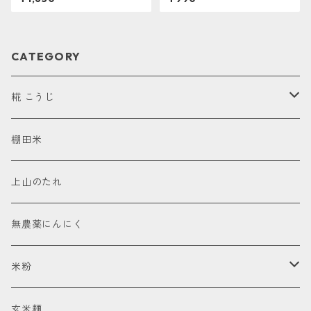
CATEGORY
糀 こうじ
甘酒
棚田米
塩こうじ
上山のたれ
醤油こうじ
無農薬にんにく
辛こうじ
米粉
甘辛こうじ
お米の香りと食感を味わうスコーンのための米粉
玄米麺