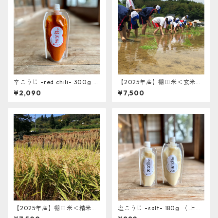
辛こうじ -red chili- 300g 〈
【2025年産】棚田米＜玄米＞
上山棚田の米糀使用〉
（5kg）※送料込み※
¥2,090
¥7,500
【2025年産】棚田米＜精米＞
塩こうじ -salt- 180g 〈 上山
（5kg）※送料込み※
棚田の米糀使用〉