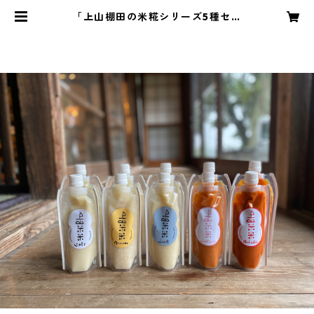
「上山棚田の米糀シリーズ5種セッ
ト（送料無料）」 | ueyamaippin