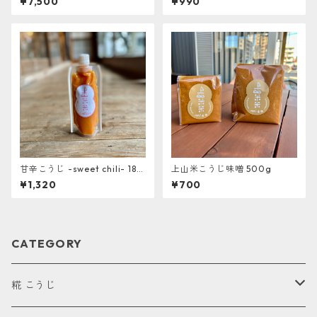
¥7,500
¥990
甘辛こうじ -sweet chili- 180
上山米こうじ味噌 500g
g 〈 上山棚田の米糀使用〉
¥1,320
¥700
CATEGORY
糀 こうじ