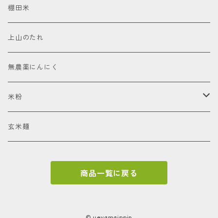
甘酒
棚田米
塩こうじ
上山のたれ
醤油こうじ
無農薬にんにく
辛こうじ
米粉
甘辛こうじ
お米の香りと食感を味わうスコーンのための米粉
玄米麺
甘こうじ
商品一覧に戻る
© ueyamaippin